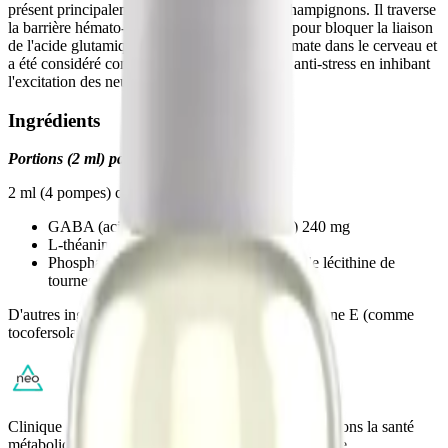
présent principalement dans le thé et divers champignons. Il traverse
la barrière hémato-encéphalique et est connu pour bloquer la liaison
de l'acide glutamique aux récepteurs du glutamate dans le cerveau et
a été considéré comme provoquant des effets anti-stress en inhibant
l'excitation des neurones corticaux.
Ingrédients
Portions (2 ml) par contenant: 25
2 ml (4 pompes) contient:
GABA (acide gamma-aminé butyrique) 240 mg
L-théanine 100 mg
Phosphatidylcholine 134 mg --- (à partir de lécithine de
tournesol purifiée)
D'autres ingrédients: eau, glycérine, éthanol, vitamine E (comme
tocofersolan et tocophérols mélangés normaux).
Clinique d'optimisation métabolique. Nous redéfinissons la santé
métabolique par une approche scientifique et humaine.