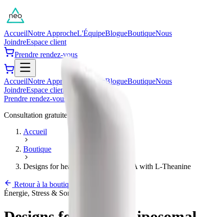
Accueil
Notre Approche
L'Équipe
Blogue
Boutique
Nous
Joindre
Espace client
Prendre rendez-vous
Accueil
Notre Approche
L'Équipe
Blogue
Boutique
Nous
Joindre
Espace client
Prendre rendez-vous
Consultation gratuite de 45 minutes
Accueil
Boutique
Designs for health Liposomal GABA with L-Theanine
Retour à la boutique
Énergie, Stress & Sommeil
Designs for health Liposomal