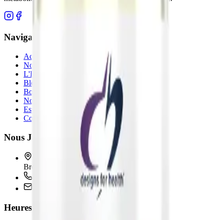
Navigation
Accueil
Notre Approche
L'Équipe
Blogue
Boutique
Nous Joindre
Espace client
Consultation Gratuite
Nous Joindre
7005 Bd Taschereau, Suite 350
Brossard, QC J4Z 1A7
+1 (450) 486-4006
info@neoperformance.ca
Heures d'ouverture