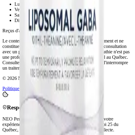
Lundi - Jeudi
8h00 - 17h00
Vendredi
8h00 - 12h00
Samedi
Fermé
Dimanche
Fermé
Reçus d'assurance disponibles.
Le contenu de ce site est fourni à titre informatif seulement et ne
constitue pas un avis médical. Il ne remplace pas une consultation
avec un professionnel de la santé qualifié. La naturopathie n'est pas
une profession réglementée par un ordre professionnel au Québec.
Consultez toujours un médecin avant de modifier ou d'interrompre
un traitement médical prescrit.
©
2026
NEO Performance. Tous droits réservés.
Politique de confidentialité
Conditions d'utilisation
Respect de votre vie privée — Loi 25
NEO Performance utilise des cookies pour améliorer votre
expérience et analyser le trafic. Conformément à la
Loi 25 du
Québec
, votre consentement est requis avant toute collecte.