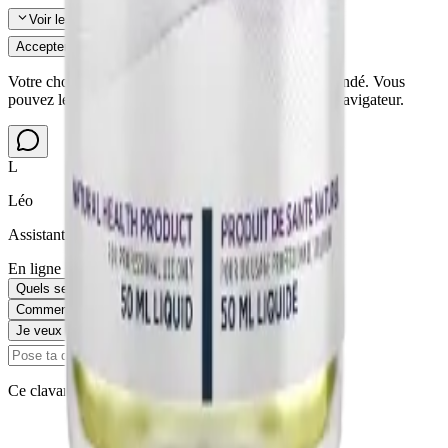
Voir les détails
Accepter tout
Refuser les non-essentiels
Votre choix est sauvegardé et ne vous sera plus demandé. Vous
pouvez le modifier en effaçant les données de votre navigateur.
L
Léo
Assistant virtuel de NEO Performance
En ligne
Quels services offrez-vous ?
Comment fonctionne l'évaluation métabolique ?
Je veux prendre rendez-vous
Ce clavardage utilise l'IA et peut faire des erreurs