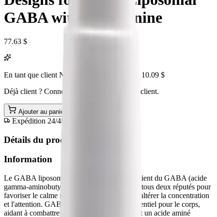
GABA with L-Theanine
77.63
$
En tant que client NEO, vous économiseriez
10.09
$
Déjà client ? Connectez-vous à votre espace client.
Ajouter au panier —
77.63
$
Expédition 24/48h
Paiement sécurisé
Détails du produit
Information
Le GABA liposomique avec L-théanine contient du GABA (acide
gamma-aminobutyrique) et de la L-théanine, tous deux réputés pour
favoriser le calme mental et émotionnel sans altérer la concentration
et l'attention. GABA sert d'agent calmant essentiel pour le corps,
aidant à combattre le stress. La L-théanine est un acide aminé