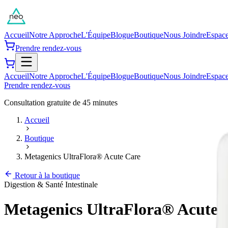
Accueil
Notre Approche
L'Équipe
Blogue
Boutique
Nous Joindre
Espace
Prendre rendez-vous
Accueil
Notre Approche
L'Équipe
Blogue
Boutique
Nous Joindre
Espace
Prendre rendez-vous
Consultation gratuite de 45 minutes
Accueil
Boutique
Metagenics UltraFlora® Acute Care
Retour à la boutique
Digestion & Santé Intestinale
Metagenics UltraFlora® Acute 