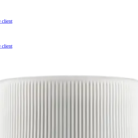
 client
 client
Care