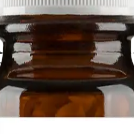
e cuprosodique), acide stéarique (végétal), dioxyde de silicium, stéara
u selon les indications de votre professionnel de la santé. A prendre au
iée aux antibiotiques.
sements, diarrhée sanglante, douleurs abdominales aiguës ou si votre sy
ilisation et consulter un professionnel de la santé si des symptômes de tr
abolique par une approche scientifique et humaine.