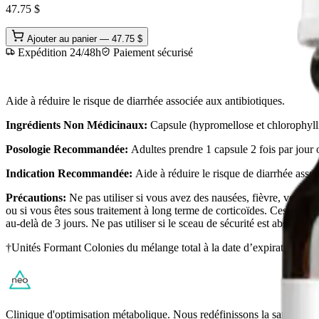
47.75
$
Ajouter au panier —
47.75
$
Expédition 24/48h
Paiement sécurisé
Aide à réduire le risque de diarrhée associée aux antibiotiques.
Ingrédients Non Médicinaux:
Capsule (hypromellose et chlorophyllin
Posologie Recommandée:
Adultes prendre 1 capsule 2 fois par jour o
Indication Recommandée:
Aide à réduire le risque de diarrhée assoc
Précautions:
Ne pas utiliser si vous avez des nausées, fièvre, vomis
ou si vous êtes sous traitement à long terme de corticoïdes. Cesser l’ut
au-delà de 3 jours. Ne pas utiliser si le sceau de sécurité est absent.
†Unités Formant Colonies du mélange total à la date d’expiration
Clinique d'optimisation métabolique. Nous redéfinissons la santé mét